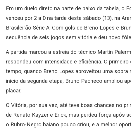
Em um duelo direto na parte de baixo da tabela, o Fo
venceu por 2 a 0 na tarde deste sábado (13), na Are
Brasileirão Série A. Com gols de Breno Lopes e Br
sequência de seis jogos sem vitória e deu novo fô
A partida marcou a estreia do técnico Martín Paler
respondeu com intensidade e eficiência. O primeiro 
tempo, quando Breno Lopes aproveitou uma sobra na
início da segunda etapa, Bruno Pacheco ampliou ap
placar.
O Vitória, por sua vez, até teve boas chances no p
de Renato Kayzer e Erick, mas perdeu força após so
o Rubro-Negro baiano pouco criou, e a melhor opor