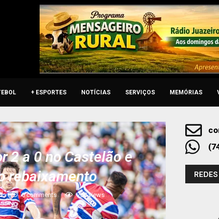
TEBOL
+ ESPORTES
NOTÍCIAS
SERVIÇOS
MEMÓRIAS
co
(7
or 2 a 0 no Castelão e
a o rebaixamento
REDES
5
0 comments
780
views