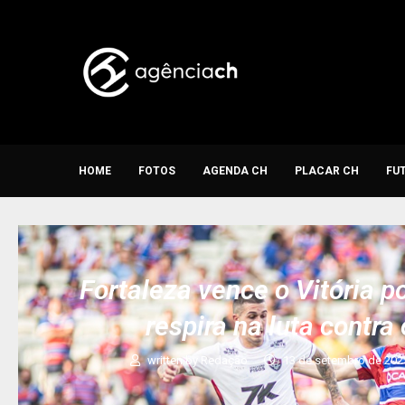
HOME
FOTOS
AGENDA CH
PLACAR CH
FU
Fortaleza vence o Vitória p
respira na luta contr
written by
Redação
13 de setembro de 202