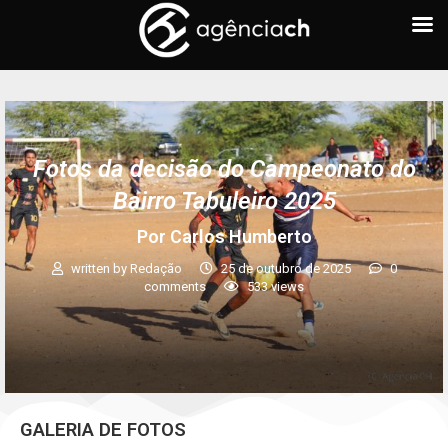
Fotos da decisão do Campeonato do
Bairro Tabuleiro 2025
Por Carlos Humberto
written by
Redação
25 de outubro de 2025
0
comments
533
views
GALERIA DE FOTOS