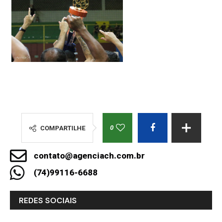
0
COMPARTILHE
contato@agenciach.com.br
(74)99116-6688
REDES SOCIAIS