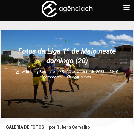
FOTOS
Fotos da Liga 1º de Maio neste
domingo (20)
written by
Redação
20 de agosto de 2023
0
comments
248
views
GALERIA DE FOTOS – por Rubens Carvalho