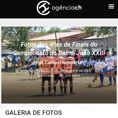
Fotos das 4ªas de Finais do
Campeonato do Bairro João XXIII
Por Carlos Humnerto
written by
Redação
28 de junho de 2026
0
comments
205
views
GALERIA DE FOTOS