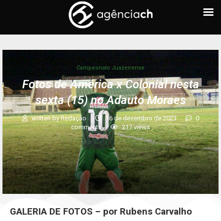
Campeonato Juazeirense
Fotos de América x Colonial nesta
sexta (15) no Adauto Moraes
written by
Redação
16 de dezembro de 2023
0
comments
217
views
GALERIA DE FOTOS – por Rubens Carvalho