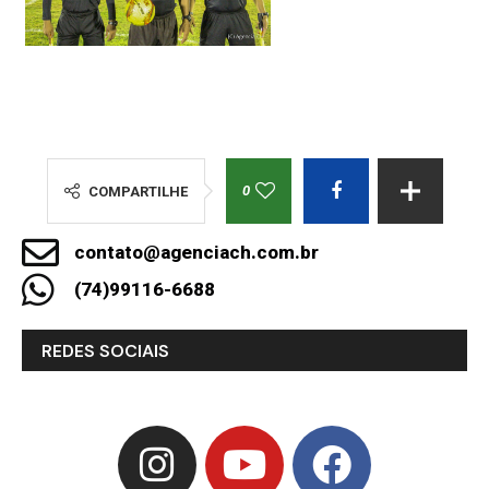
0
COMPARTILHE
contato@agenciach.com.br
(74)99116-6688
REDES SOCIAIS