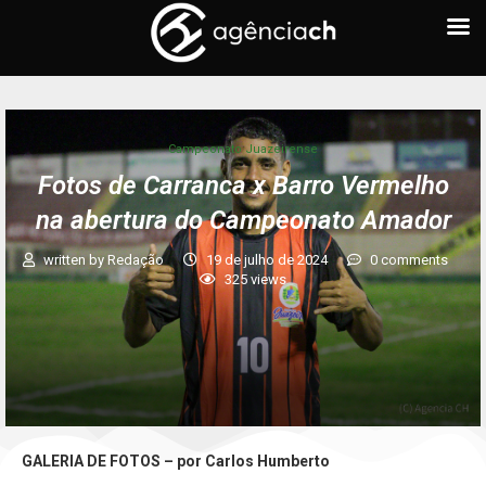
Campeonato Juazeirense
Fotos de Carranca x Barro Vermelho
na abertura do Campeonato Amador
written by
Redação
19 de julho de 2024
0 comments
325
views
GALERIA DE FOTOS – por Carlos Humberto