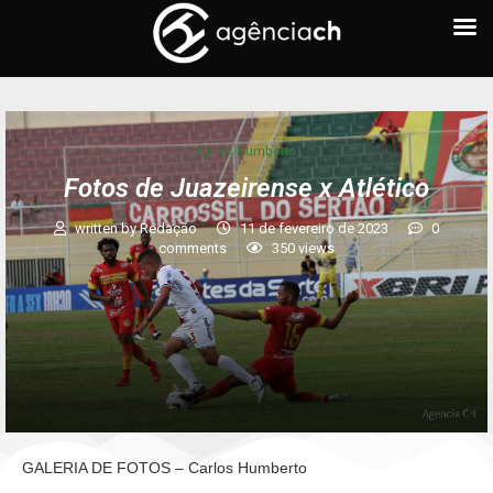
Carlos Humberto
Fotos de Juazeirense x Atlético
written by
Redação
11 de fevereiro de 2023
0
comments
350
views
GALERIA DE FOTOS – Carlos Humberto