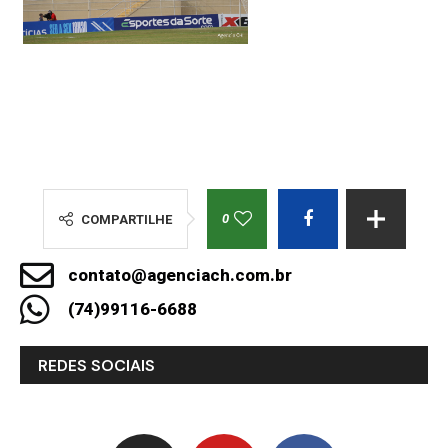
0
COMPARTILHE
contato@agenciach.com.br
(74)99116-6688
REDES SOCIAIS