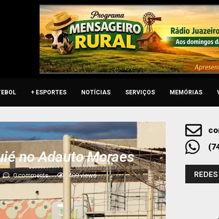
TEBOL
+ ESPORTES
NOTÍCIAS
SERVIÇOS
MEMÓRIAS
co
(7
uié no Adauto Moraes
REDES
0 comments
409
views