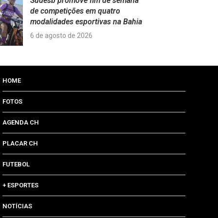
Sudesb promove fim de semana
de competições em quatro
modalidades esportivas na Bahia
6 de agosto de 2026
HOME
FOTOS
AGENDA CH
PLACAR CH
FUTEBOL
+ ESPORTES
NOTÍCIAS