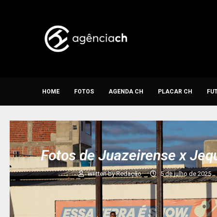
HOME
FOTOS
AGENDA CH
PLACAR CH
FU
Fotos de Juazeirense x Jeq
written by
Redação
5 de julho de 2025