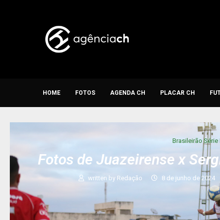
HOME
FOTOS
AGENDA CH
PLACAR CH
FU
Brasileirão Série
Fotos de Juazeirense x Ser
written by
Redação
8 de junho de 2024