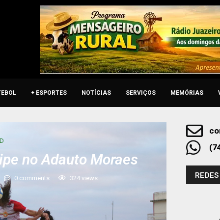
TEBOL
+ ESPORTES
NOTÍCIAS
SERVIÇOS
MEMÓRIAS
co
 D
(7
gipe no Adauto Moraes
REDES
0 comments
324
views