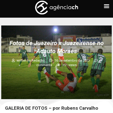
FOTOS
Fotos de Juazeiro x Juazeirense no
Adauto Moraes
written by
Redação
16 de setembro de 2023
0
comments
351
views
GALERIA DE FOTOS – por Rubens Carvalho