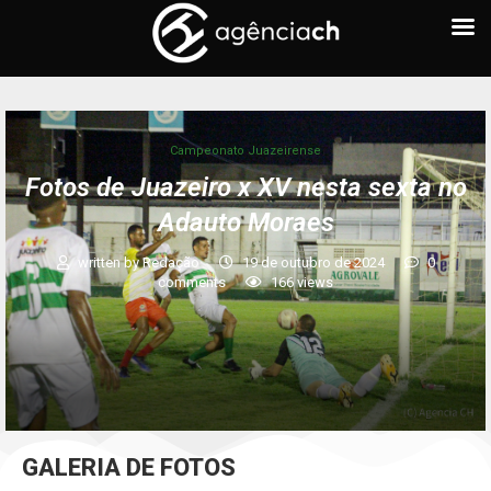
Campeonato Juazeirense
Fotos de Juazeiro x XV nesta sexta no
Adauto Moraes
written by
Redação
19 de outubro de 2024
0
comments
166
views
GALERIA DE FOTOS