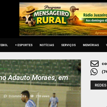
TEBOL
+ ESPORTES
NOTÍCIAS
SERVIÇOS
MEMÓRIAS
co
rense
(7
 no Adauto Moraes, em
REDES
0 comments
218
views