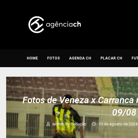
HOME
FOTOS
AGENDA CH
PLACAR CH
FU
Campeonato Juazei
Fotos de Veneza x Carranca
09/08
written by
Redação
10 de agosto de 2024