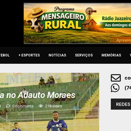
TEBOL
+ ESPORTES
NOTÍCIAS
SERVIÇOS
MEMÓRIAS
co
rense
(7
ca no Adauto Moraes
REDES
3
0 comments
218
views