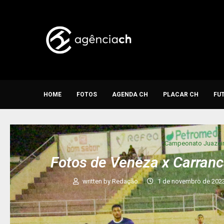
HOME
FOTOS
AGENDA CH
PLACAR CH
FU
Campeonato Juazei
Fotos de Veneza x Carran
written by
Redação
1 de novembro de 202