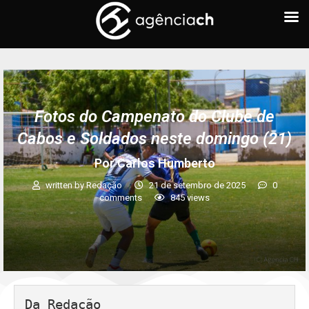
Fotos do Campenato do Clube de
Cabos e Soldados neste domingo (21)
Por Carlos Humberto
written by
Redação
21 de setembro de 2025
0
comments
845
views
Da Redação