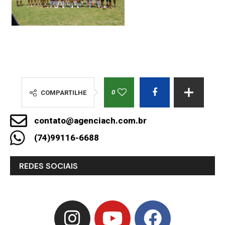
0
COMPARTILHE
contato@agenciach.com.br
(74)99116-6688
REDES SOCIAIS