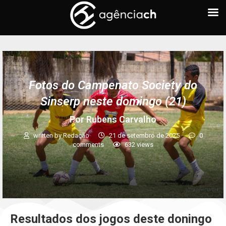
Fotos do Campenato Society do
Sinserp neste domingo (21)
Por Rubens Carvalho
written by
Redação
21 de setembro de 2025
0
comments
632
views
Resultados dos jogos deste doningo