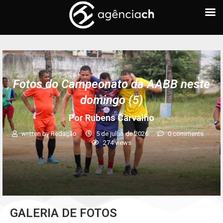
Fotos do Campeonato da AABB neste
domingo (5)
Por Rubens Carvalho
written by
Redação
5 de julho de 2026
0 comments
274
views
GALERIA DE FOTOS