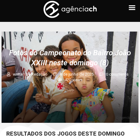
Fotos do Campeonato do Bairro João
XXIII neste domingo (8)
written by
Redação
8 de junho de 2025
0 comments
420
views
RESULTADOS DOS JOGOS DESTE DOMINGO