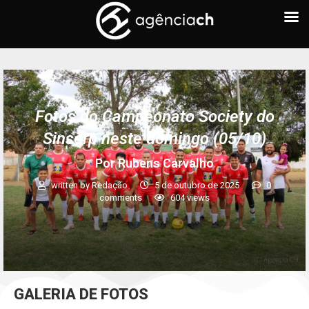
Fotos do Campeonato Society do
Sinserp neste domingo (05/10)
Por Rubens Carvalho
written by
Redação
5 de outubro de 2025
0
comments
604
views
GALERIA DE FOTOS