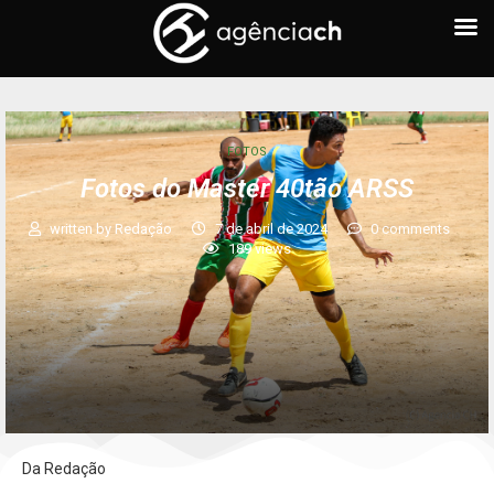
FOTOS
Fotos do Master 40tão ARSS
written by
Redação
7 de abril de 2024
0 comments
189
views
Da Redação