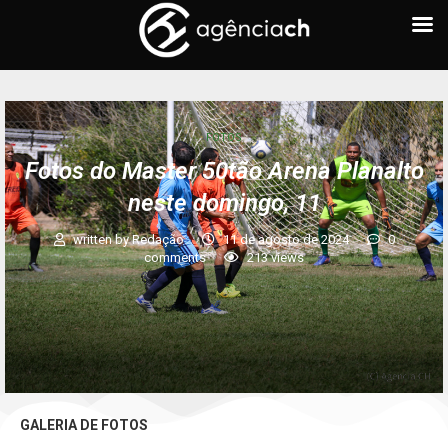
FOTOS
Fotos do Master 50tão Arena Planalto
neste domingo, 11
written by
Redação
11 de agosto de 2024
0
comments
213
views
GALERIA DE FOTOS