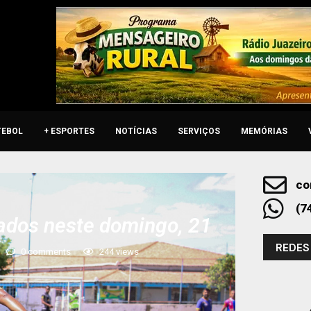
TEBOL
+ ESPORTES
NOTÍCIAS
SERVIÇOS
MEMÓRIAS
co
(7
ados neste domingo, 21
REDES
0 comments
244
views