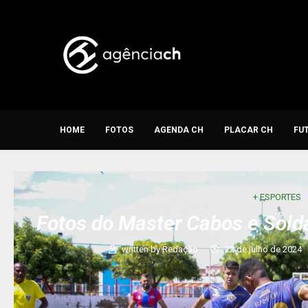
HOME
FOTOS
AGENDA CH
PLACAR CH
FU
+ ESPORTES
Fotos do Master Cabos e Sold
written by
Redação
22 de julho de 2024