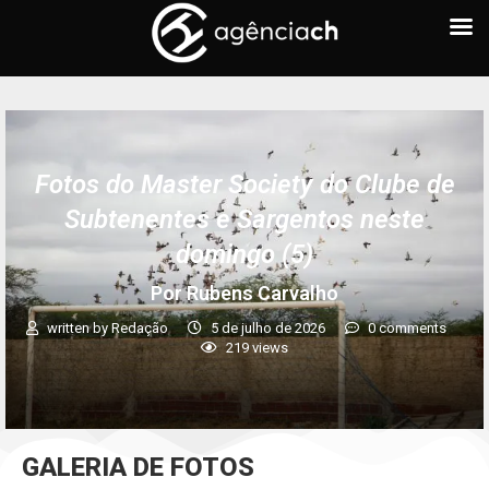
Fotos do Master Society do Clube de
Subtenentes e Sargentos neste
domingo (5)
Por Rubens Carvalho
written by
Redação
5 de julho de 2026
0 comments
219
views
GALERIA DE FOTOS