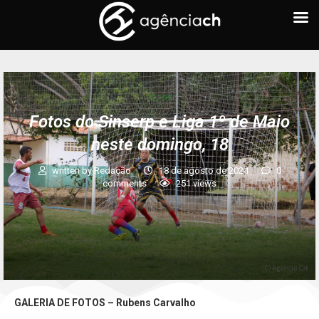
FOTOS
Fotos do Sinserp e Liga 1º de Maio
neste domingo, 18
written by
Redação
18 de agosto de 2024
0
comments
251
views
GALERIA DE FOTOS – Rubens Carvalho