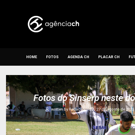
HOME
FOTOS
AGENDA CH
PLACAR CH
FU
FOTOS
Fotos do Sinserp neste d
written by
Redação
27 de agosto de 2023