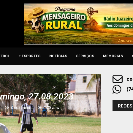
TEBOL
+ ESPORTES
NOTÍCIAS
SERVIÇOS
MEMÓRIAS
co
(7
omingo, 27.08.2023
REDES
0 comments
179
views