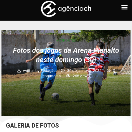
+ ESPORTES
Fotos dos jogos da Arena Planalto
neste domingo (30)
written by
Redação
30 de junho de 2024
0
comments
268
views
GALERIA DE FOTOS