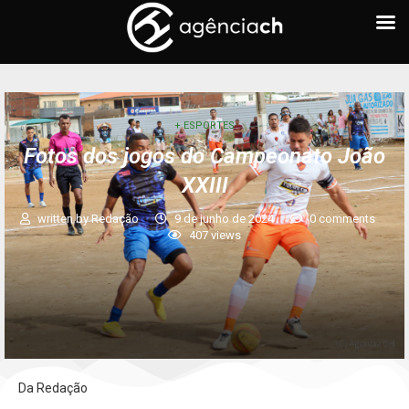
+ ESPORTES
Fotos dos jogos do Campeonato João
XXIII
written by
Redação
9 de junho de 2024
0 comments
407
views
Da Redação