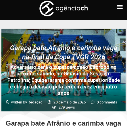
Garapa bate Afrânio e carimba vaga
na final da Copa TVGR 2026
Adversário será o supercampeão Cabrobó no
próximo sábado, no Ginásio do Sesc, em
Petrolina; Equipe laranja confirma superioridade
e chega à decisão pela terceira vez em quatro
anos
written by
Redação
20 de maio de 2026
0 comments
279
views
Garapa bate Afrânio e carimba vaga