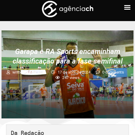
+ ESPORTES
Garapa e RA Sports encaminham
classificação para a fase semifinal
written by
Redação
17 de abril de 2024
0 comments
247
views
Da Redação