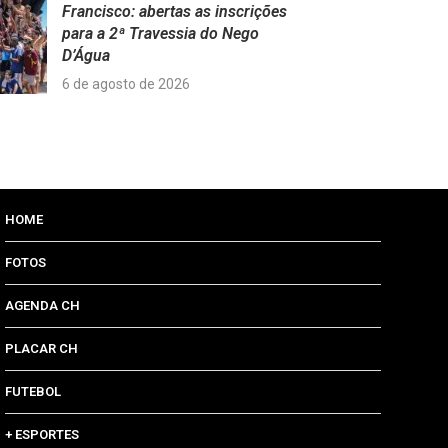
Francisco: abertas as inscrições
para a 2ª Travessia do Nego
D’Água
6 de agosto de 2026
HOME
FOTOS
AGENDA CH
PLACAR CH
FUTEBOL
+ ESPORTES