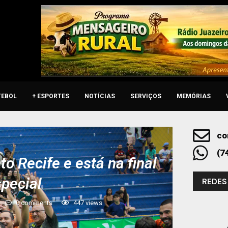
TEBOL
+ ESPORTES
NOTÍCIAS
SERVIÇOS
MEMÓRIAS
co
(7
 Recife e está na final
special
REDES
0 comments
447
views