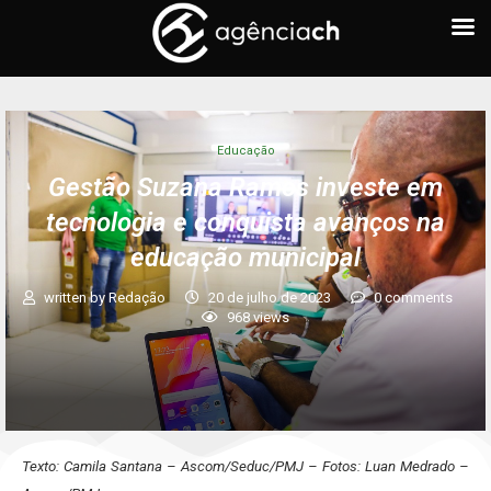
Educação
Gestão Suzana Ramos investe em
tecnologia e conquista avanços na
educação municipal
written by
Redação
20 de julho de 2023
0 comments
968
views
Texto: Camila Santana – Ascom/Seduc/PMJ – Fotos: Luan Medrado –