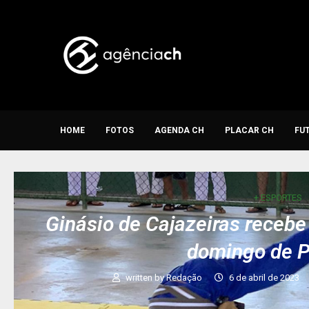
HOME
FOTOS
AGENDA CH
PLACAR CH
FU
+ ESPORTES
Ginásio de Cajazeiras recebe
domingo de 
written by
Redação
6 de abril de 2023