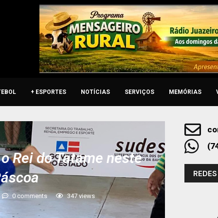
TEBOL
+ ESPORTES
NOTÍCIAS
SERVIÇOS
MEMÓRIAS
co
(7
 o Rei do Tatame neste
REDES
Páscoa
0 comments
347
views