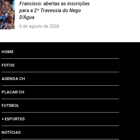
Francisco: abertas as inscrições
para a 2ª Travessia do Nego
D’Água
6 de agosto de 2026
HOME
FOTOS
AGENDA CH
PLACAR CH
FUTEBOL
+ ESPORTES
NOTÍCIAS