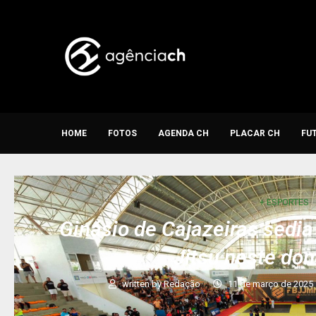
HOME
FOTOS
AGENDA CH
PLACAR CH
FU
+ ESPORTES
Ginásio de Cajazeiras sedia
Jitsu neste do
written by
Redação
11 de março de 2025