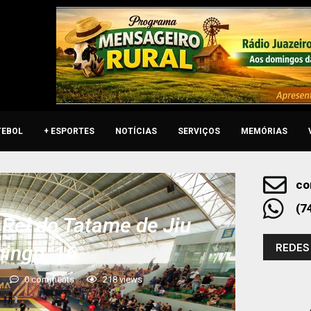
TEBOL
+ ESPORTES
NOTÍCIAS
SERVIÇOS
MEMÓRIAS
co
(7
 Rei do Tatame de Jiu
REDES
mingo, 16
0 comments
218
views