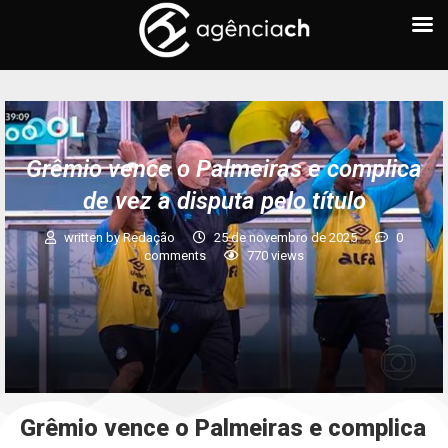
Grêmio vence o Palmeiras e complica
de vez a disputa pelo título
written by
Redação
25 de novembro de 2025
0
comments
770
views
Grêmio vence o Palmeiras e complica