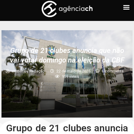
Grupo de 21 clubes anuncia que não
vai votar domingo na eleição da CBF
written by
Redação
22 de maio de 2025
0 comments
959
views
Grupo de 21 clubes anuncia