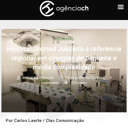
COLUNISTAS
Hospital Unimed Juazeiro é referência
regional em cirurgias de pequena e
média complexidade
written by
Redação
14 de junho de 2024
0
comments
329
views
Por Carlos Laerte / Clas Comunicação