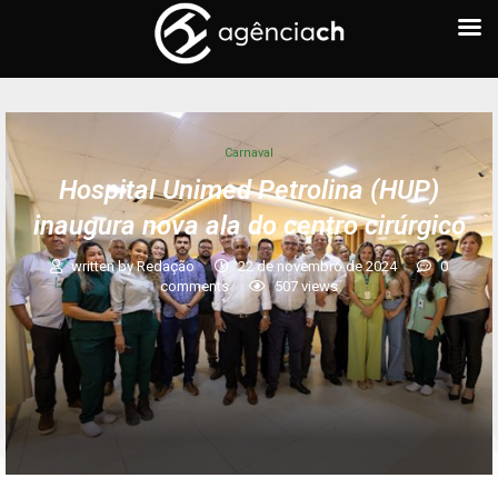
Carnaval
Hospital Unimed Petrolina (HUP)
inaugura nova ala do centro cirúrgico
written by
Redação
22 de novembro de 2024
0
comments
507
views