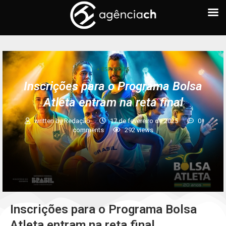
+ ESPORTES
Inscrições para o Programa Bolsa
Atleta entram na reta final
written by
Redação
17 de fevereiro de 2025
0
comments
292
views
Inscrições para o Programa Bolsa
Atleta entram na reta final