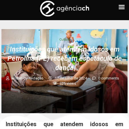
Cultura
Instituições que atendem idosos em
Petrolina (PE) recebem espetáculo de
dança
written by
Redação
17 de julho de 2024
0 comments
325
views
Instituições que atendem idosos em