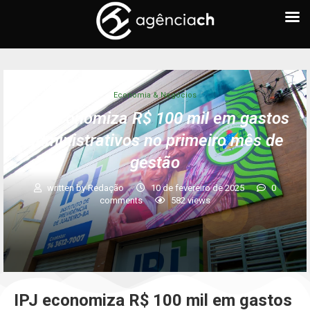
Economia & Negócios
IPJ economiza R$ 100 mil em gastos
administrativos no primeiro mês de
gestão
written by
Redação
10 de fevereiro de 2025
0
comments
582
views
IPJ economiza R$ 100 mil em gastos