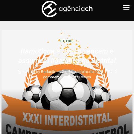
FUTEBOL
Itamotinga e Junco vencem e
assumem liderança do Distrital
written by
Redação
7 de janeiro de 2024
0
comments
277
views