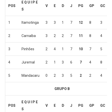
E Q U I P E
POS
V
E
D
J
PG
GP
GC
S
1
Itamotinga
3
3
1
7
12
8
3
2
Carnaíba
3
2
2
7
11
8
4
3
Pinhões
2
4
1
7
10
7
5
4
Juremal
2
1
3
6
7
4
8
5
Mandacaru
0
2
3
5
2
2
4
GRUPO B
E Q U I P E
POS
V
E
D
J
PG
GP
GC
S