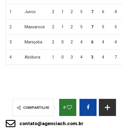
1
Junco
2
1
2
5
7
6
4
2
Massaroca
2
1
2
5
7
5
5
3
Maniçoba
2
0
2
4
6
4
4
4
Abóbora
1
0
3
4
3
4
7
0
COMPARTILHE
contato@agenciach.com.br