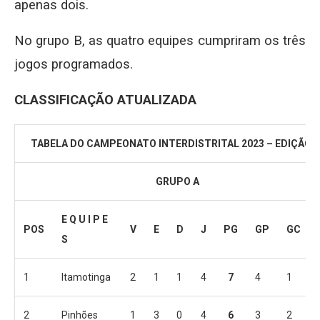
apenas dois.
No grupo B, as quatro equipes cumpriram os três
jogos programados.
CLASSIFICAÇÃO ATUALIZADA
TABELA DO CAMPEONATO INTERDISTRITAL 2023 – EDIÇÃO 3
GRUPO A
E Q U I P E
POS
V
E
D
J
PG
GP
GC
S
1
Itamotinga
2
1
1
4
7
4
1
2
Pinhões
1
3
0
4
6
3
2