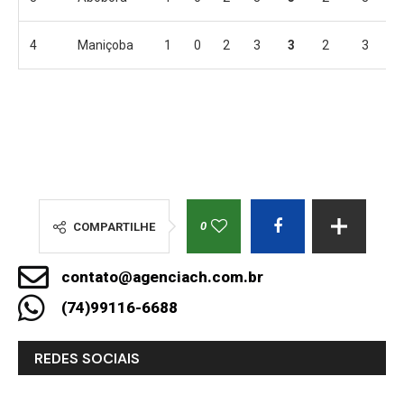
4
Maniçoba
1
0
2
3
3
2
3
0
COMPARTILHE
contato@agenciach.com.br
(74)99116-6688
REDES SOCIAIS