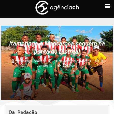
FUTEBOL
Itamotinga e Massaroca seguem na
ponta do Distrital
written by
Redação
26 de novembro de 2023
0
comments
208
views
Da Redação