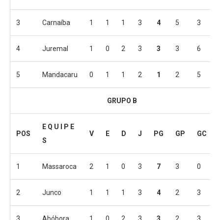
3
Carnaíba
1
1
1
3
4
5
3
4
Juremal
1
0
2
3
3
3
6
5
Mandacaru
0
1
1
2
1
2
5
GRUPO B
E Q U I P E
POS
V
E
D
J
PG
GP
GC
S
1
Massaroca
2
1
0
3
7
3
0
2
Junco
1
1
1
3
4
2
3
3
Abóbora
1
0
2
3
3
2
3