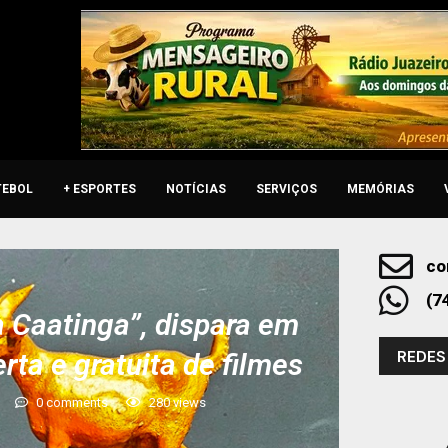
TEBOL
+ ESPORTES
NOTÍCIAS
SERVIÇOS
MEMÓRIAS
co
(7
da Caatinga”, dispara em
REDES
ta e gratuita de filmes
0 comments
280
views