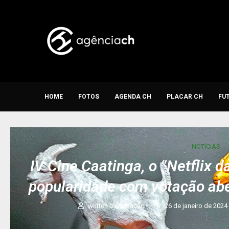
HOME
FOTOS
AGENDA CH
PLACAR CH
FU
NOTÍCIAS
IV Cine Caatinga, o “Netflix 
popularidade com votação aber
written by
Redação
26 de janeiro de 2024