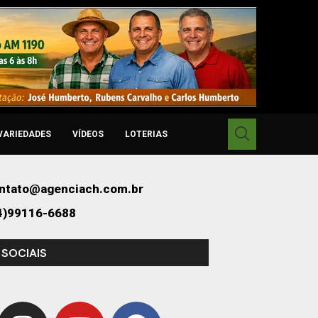
VARIEDADES
VÍDEOS
LOTERIAS
ntato@agenciach.com.br
4)99116-6688
 SOCIAIS