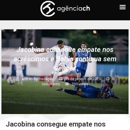
Estaduais
Jacobina consegue empate nos
acréscimos e Bahia continua sem
vencer
written by
Redação
19 de janeiro de 2025
0
comments
330
views
Jacobina consegue empate nos