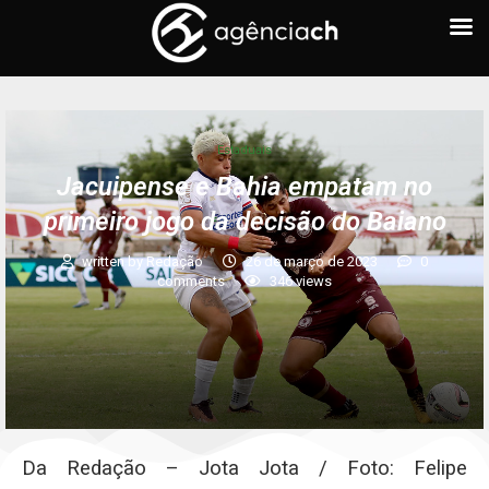
Estaduais
Jacuipense e Bahia empatam no
primeiro jogo da decisão do Baiano
written by
Redação
26 de março de 2023
0
comments
346
views
Da Redação – Jota Jota / Foto: Felipe