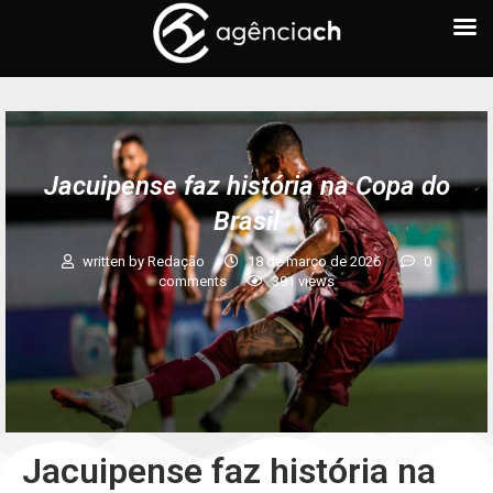
Jacuipense faz história na Copa do
Brasil
written by
Redação
18 de março de 2026
0
comments
391
views
Jacuipense faz história na