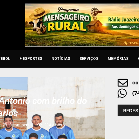
TEBOL
+ ESPORTES
NOTÍCIAS
SERVIÇOS
MEMÓRIAS
co
o
(7
 Antonio com brilho do
REDES
arlos
0 comments
234
views