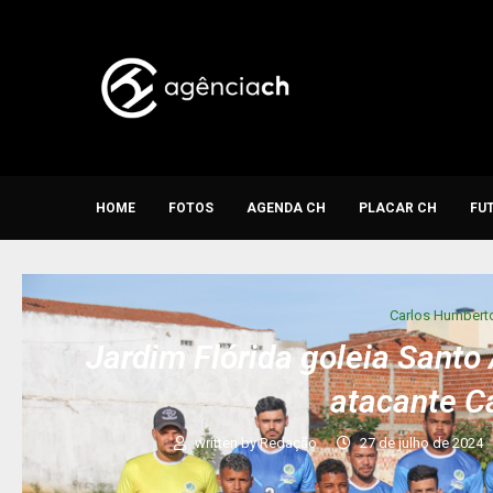
HOME
FOTOS
AGENDA CH
PLACAR CH
FU
Carlos Humbert
Jardim Flórida goleia Santo
atacante C
written by
Redação
27 de julho de 2024