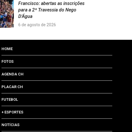
Francisco: abertas as inscrições
para a 2ª Travessia do Nego
D’Água
6 de agosto de 2026
HOME
FOTOS
AGENDA CH
PLACAR CH
FUTEBOL
+ ESPORTES
NOTÍCIAS