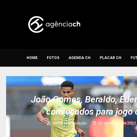
HOME
FOTOS
AGENDA CH
PLACAR CH
FU
Brasil
João Gomes, Beraldo, Éde
convocados para jogo 
written by
Redação
21 de março de 2025