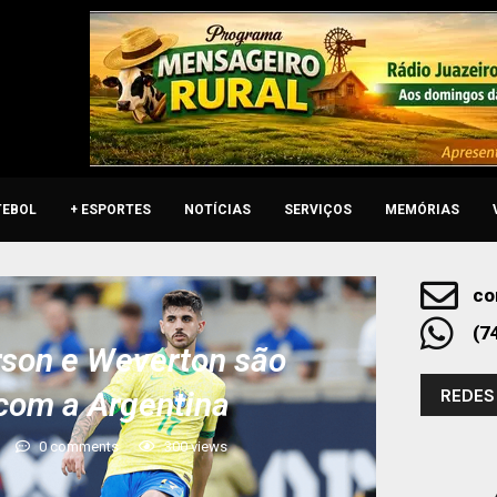
TEBOL
+ ESPORTES
NOTÍCIAS
SERVIÇOS
MEMÓRIAS
co
(7
rson e Weverton são
REDES
com a Argentina
0 comments
300
views