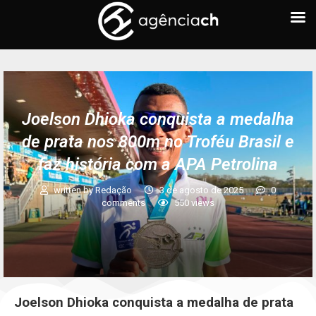
Joelson Dhioka conquista a medalha
de prata nos 800m no Troféu Brasil e
faz história com a APA Petrolina
written by
Redação
3 de agosto de 2025
0
comments
550
views
Joelson Dhioka conquista a medalha de prata