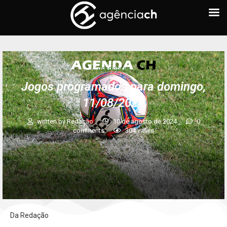
+ ESPORTES
Jogos programados para domingo,
11/08/2024
written by
Redação
10 de agosto de 2024
0
comments
304
views
Da Redação